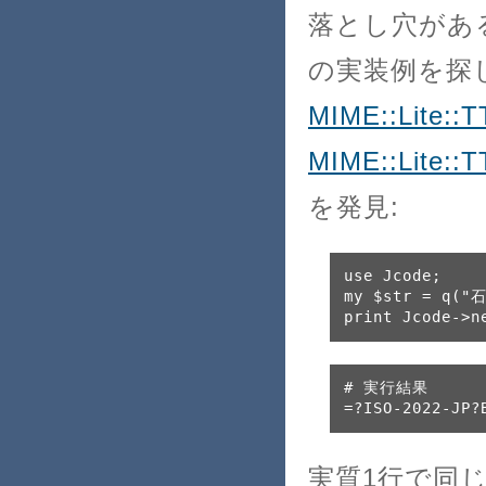
落とし穴があ
の実装例を探しに
MIME::Lite::T
MIME::Lite::
を発見:
use Jcode;
my $str = q("
print Jcode->n
# 実行結果

=?ISO-2022-JP?
実質1行で同