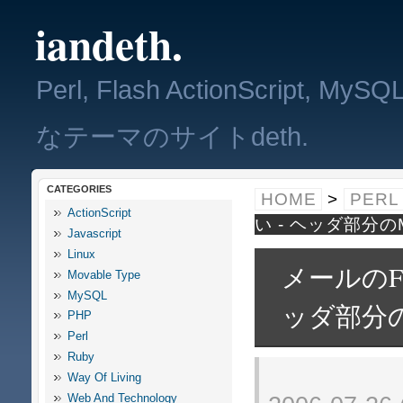
iandeth.
Perl, Flash ActionScript, 
なテーマのサイトdeth.
CATEGORIES
HOME
>
PERL
ActionScript
い - ヘッダ部分
Javascript
Linux
メールのF
Movable Type
MySQL
ッダ部分
PHP
Perl
Ruby
Way Of Living
Web And Technology