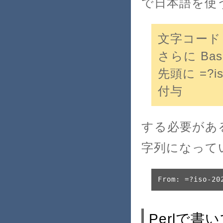
で日本語を使
文字コード i
さらに Ba
先頭に =?is
付与
する必要があ
字列になって
From: =?iso-20
Perlで書