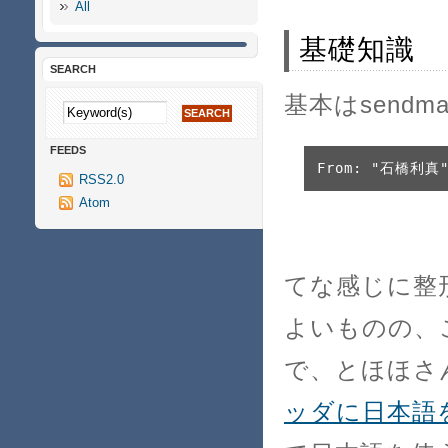
All
基礎知識
SEARCH
基本はsendm
FEEDS
From: "石橋利真" 
RSS2.0
Atom
てな感じに整
よいものの、
で、とほほさ
ッダに日本語