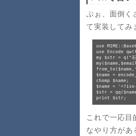
ぷぉ、面倒く
て実装してみ
use MIME::Base
use Encode qw(
my $str = q("
my($name,$emai
from_to($name,
$name = encode
chomp $name;
$name = '=?iso
$str = qq($nam
print $str;
これで一応目
なやり方があ