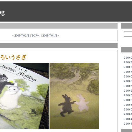
og
« 2005年02月
|
TOPへ
|
2005年04月 »
ろいうさぎ
200
200
200
200
200
200
200
200
200
200
200
200
200
200
200