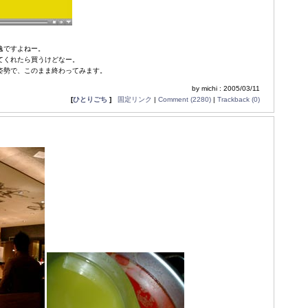
逸ですよねー。
てくれたら買うけどなー。
姿勢で、このまま終わってみます。
by michi : 2005/03/11
[
ひとりごち
]
固定リンク
|
Comment (2280)
|
Trackback (0)