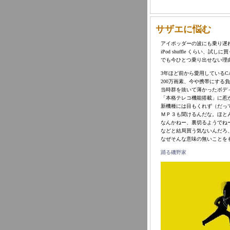
サザエに悩む
アイポッダーの波にも乗り遅
iPod shuffle くらい
でも今ひとつ乗り出せない理
3年ほど前から愛用しているCAS
200万画素、今や携帯にする
当時群を抜いて薄かったボデ
「本格テレコ機能搭載」に惹
新機種には目もくれず（だっ
ＭＰ３も聞けるんだな。ほと
なんかねー、裏切るようでね
などと結局買う気ないんだろ
なぜそんな意味の無いことを
踊る磯野家