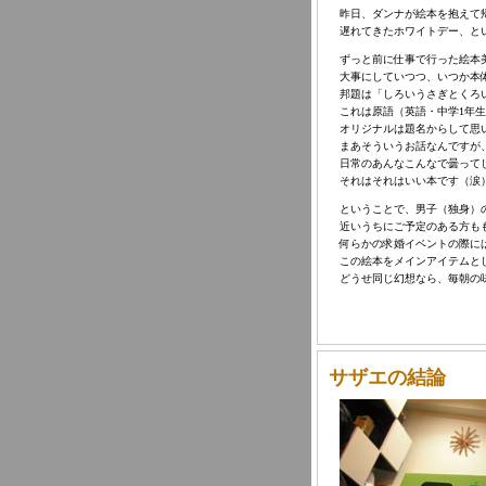
昨日、ダンナが絵本を抱えて
遅れてきたホワイトデー、と
ずっと前に仕事で行った絵本
大事にしていつつ、いつか本
邦題は「しろいうさぎとくろ
これは原語（英語・中学1年
オリジナルは題名からして思
まあそういうお話なんですが
日常のあんなこんなで曇って
それはそれはいい本です（涙
ということで、男子（独身）
近いうちにご予定のある方も
何らかの求婚イベントの際に
この絵本をメインアイテムと
どうせ同じ幻想なら、毎朝の
サザエの結論