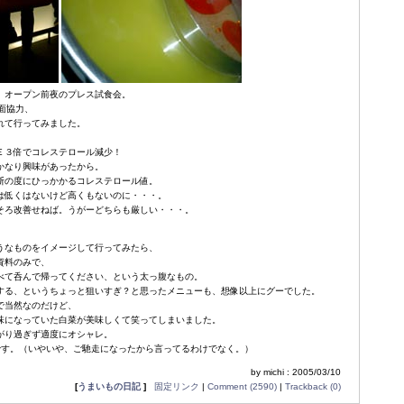
、オープン前夜のプレス試食会。
全面協力、
れて行ってみました。
Ｅ３倍でコレステロール減少！
かなり興味があったから。
断の度にひっかかるコレステロール値。
は低くはないけど高くもないのに・・・。
そろ改善せねば。うがーどちらも厳しい・・・。
うなものをイメージして行ってみたら、
資料のみで、
べて呑んで帰ってください、という太っ腹なもの。
する、というちょっと狙いすぎ？と思ったメニューも、想像以上にグーでした。
で当然なのだけど、
味になっていた白菜が美味しくて笑ってしまいました。
がり過ぎず適度にオシャレ。
です。（いやいや、ご馳走になったから言ってるわけでなく。）
by michi : 2005/03/10
[
うまいもの日記
]
固定リンク
|
Comment (2590)
|
Trackback (0)