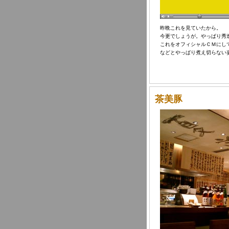
昨晩これを見ていたから。
今更でしょうが。やっぱり秀
これをオフィシャルＣＭにし
などとやっぱり煮え切らない
茶美豚