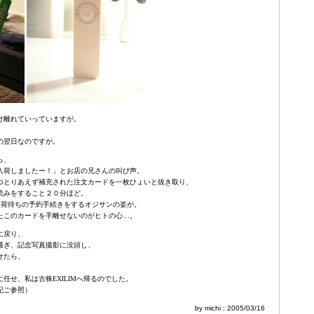
け離れていっていますが。
の翌日なのですが。
ら、
 512メガ入荷しましたー！」とお店の兄さんの叫び声。
つとりあえず補充された注文カードを一枚ひょいと抜き取り、
読みをすること２０分ほど。
fle入荷待ちの予約手続きをするオジサンの姿が。
たこのカードを手離せないのがヒトの心…。
に戻り、
騒ぎ、記念写真撮影に没頭し、
せたら、
任せ、私は古株EXILIMへ帰るのでした。
記ご参照）
by michi : 2005/03/16