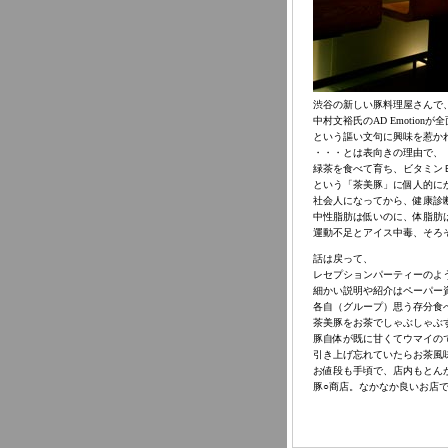
渋谷の新しい豚料理屋さんで
中村文裕氏のAD Emotionが
という謳い文句に興味を惹か
・・・とは表向きの理由で、
緑茶を食べて育ち、ビタミン
という「茶美豚」に個人的に
社会人になってから、健康診
中性脂肪は低いのに、体脂肪
運動不足とアイス中毒、そろ
話は戻って、
レセプションパーティーのよ
細かい説明や紹介はペーパー
各自（グループ）思う存分食
茶美豚をお茶でしゃぶしゃぶ
豚自体が既に甘くてウマイの
引き上げ忘れていたらお茶風
お値段も手頃で、店内もとん
豚○商店。なかなか良いお店