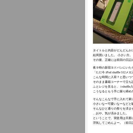
タイトルと内容がどんどんか
結局買いました。 小さい方。
その後、正確には前回の日記
夜９時の新宿ヨドバシにいた
「ただ今 iPod shuffle
こんな時間に入荷？と思いつ
そのまま書籍コーナーで立ち
ふとレジを見ると、 i-shuf
こうなるともう手に握り締め
そんなこんなで手に入れて家
小さいなー可愛いなーなどと
そんなひと通りの祭りを済ま
…おや。気が済みました。
ということで、実使用は旦那に
浮気してごめんよー。（前日