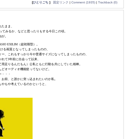
[
ひとりごち
]
固定リンク
|
Comment (1935)
|
Trackback (0)
れたまま、
、試しに買ってみるか、などと思ったりもする今日この頃。
由が。
IO EXILIM（超初期型）。
負ける画質となってしまったものの、
ィー、これもすっかり今や普通サイズになってしまったものの、
かれて3年前に出会って以来、
て用足りるんだもん）公私ともに行動を共にしていた相棒。
んどオーディオ機能使ってないけど。
ー・・・
、お前、と誰かに突っ込まれたいのか私。
もやもや考えているのかというと、