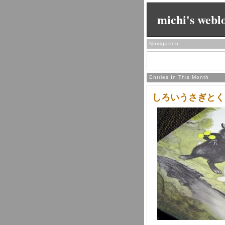
michi's webl
Navigation
Entries In This Month
しろいうさぎとく