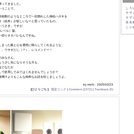
帰ってきました。
しろ
いうことで。
サザ
美術館のようなところで一目惚れした挿絵ハガキを
サザ
体（絵本）が欲しいなーと思っていたもの。
茶美
いうさぎ」ですが、
じゃ
生レベル）版。
い切りネタバレなんですね。
、
しまった眼と心を透明に晴らしてくれるような、
）。ウサギだし（？）。レコメンドー！
のみなさん。
もう少し先になりそうな方も、
はどなたか
して使用してみてはくれませんでしょうか？
味噌汁よりもこんな純粋なお話を信じましょうよ。
by michi : 2005/03/23
[
ひとりごち
]
固定リンク
|
Comment (2372)
|
Trackback (0)