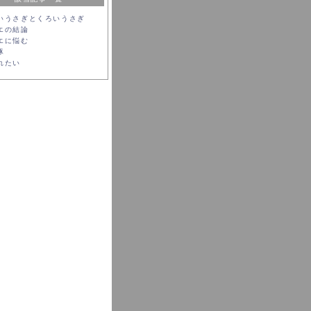
いうさぎとくろいうさぎ
エの結論
エに悩む
豚
れたい